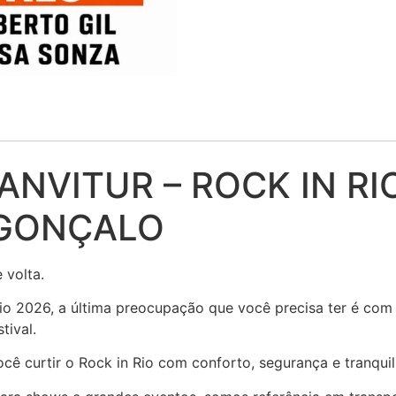
NVITUR – ROCK IN RIO 
GONÇALO
e volta.
Rock in Rio
Rio 2026, a última preocupação que você precisa ter é com 
tival.
ocê curtir o Rock in Rio com conforto, segurança e tranquil