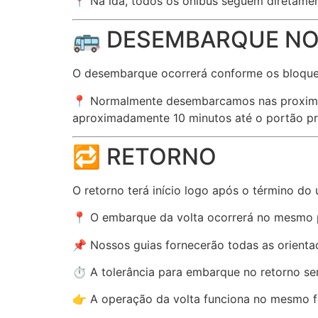
📍 Na ida, todos os ônibus seguem diretament
🚌 DESEMBARQUE NO
O desembarque ocorrerá conforme os bloqueio
📍 Normalmente desembarcamos nas proximid
aproximadamente 10 minutos até o portão prin
🔁 RETORNO
O retorno terá início logo após o término 
📍 O embarque da volta ocorrerá no mesmo 
📌 Nossos guias fornecerão todas as orientaç
⏱️ A tolerância para embarque no retorno 
👉 A operação da volta funciona no mesmo f