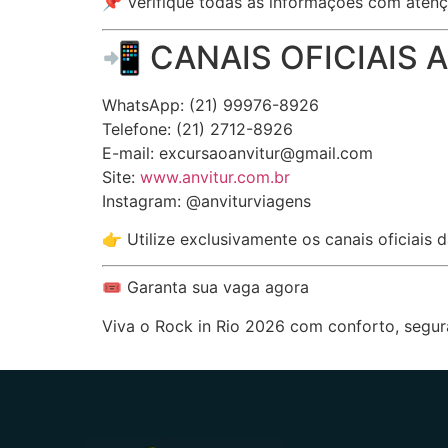
📌 Verifique todas as informações com atençã
📲 CANAIS OFICIAIS 
WhatsApp: (21) 99976-8926
Telefone: (21) 2712-8926
E-mail:
excursaoanvitur@gmail.com
Site:
www.anvitur.com.br
Instagram: @anviturviagens
👉 Utilize exclusivamente os canais oficiais 
🎟️ Garanta sua vaga agora
Viva o Rock in Rio 2026 com conforto, segura