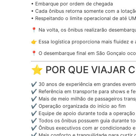
• Embarque por ordem de chegada
• Cada ônibus retorna somente com a lotaç
• Respeitando o limite operacional de até
📍 Na volta, os ônibus realizarão desembarqu
👉 Essa logística proporciona mais fluidez e
📍 O desembarque final em São Gonçalo oco
⭐ POR QUE VIAJAR 
✔️ 30 anos de experiência em grandes event
✔️ Referência em transporte para shows e fes
✔️ Mais de meio milhão de passageiros tran
✔️ Operação organizada do início ao fim
✔️ Equipe de apoio durante toda a operação
✔️ Todos os ônibus possuem guia durante t
✔️ Ônibus executivos com ar condicionado e 
✔️ Mais conforto e tranquilidade para curtir o