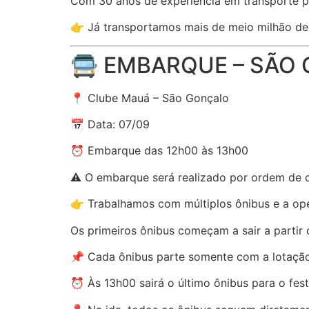
Com 30 anos de experiência em transporte pa
👉 Já transportamos mais de meio milhão de 
🚍 EMBARQUE – SÃO
📍 Clube Mauá – São Gonçalo
📅 Data: 07/09
⏰ Embarque das 12h00 às 13h00
⚠️ O embarque será realizado por ordem de 
👉 Trabalhamos com múltiplos ônibus e a ope
Os primeiros ônibus começam a sair a partir
📌 Cada ônibus parte somente com a lotação 
⏰ Às 13h00 sairá o último ônibus para o festi