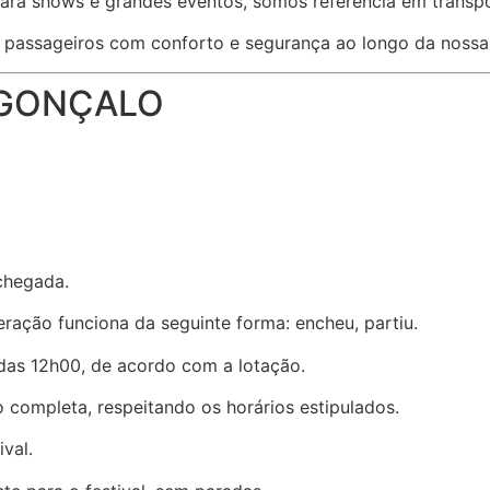
ra shows e grandes eventos, somos referência em transport
passageiros com conforto e segurança ao longo da nossa t
 GONÇALO
chegada.
ração funciona da seguinte forma: encheu, partiu.
 das 12h00, de acordo com a lotação.
completa, respeitando os horários estipulados.
val.