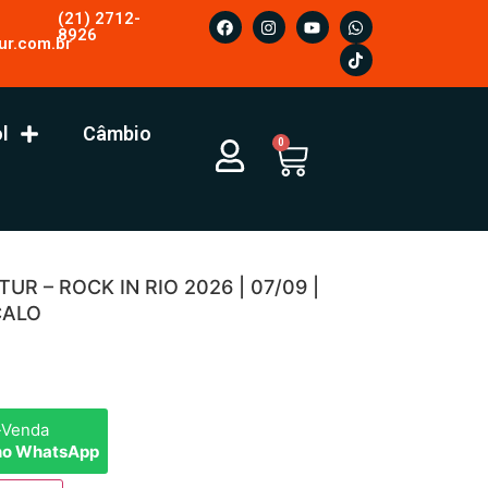
(21) 2712-
8926
ur.com.br
l
Câmbio
0
R – ROCK IN RIO 2026 | 07/09 |
ÇALO
-Venda
no WhatsApp