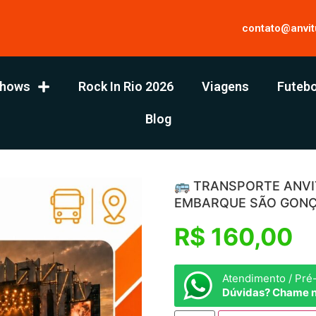
contato@anvit
hows
Rock In Rio 2026
Viagens
Futebo
Blog
🚌 TRANSPORTE ANVITU
EMBARQUE SÃO GON
R$
160,00
Atendimento / Pré
Dúvidas? Chame 