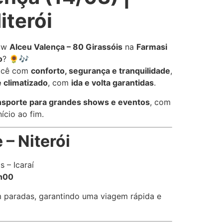
iterói
how
Alceu Valença – 80 Girassóis
na
Farmasi
o
? 🌻🎶
ocê com
conforto, segurança e tranquilidade
,
 climatizado
, com
ida e volta garantidas
.
nsporte para grandes shows e eventos
, com
ício ao fim.
– Niterói
 – Icaraí
h00
m paradas, garantindo uma viagem rápida e