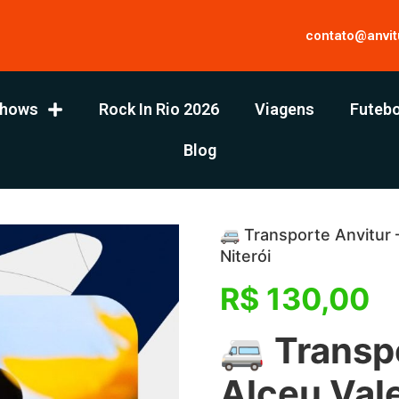
contato@anvit
hows
Rock In Rio 2026
Viagens
Futebo
Blog
🚐 Transporte Anvitur 
Niterói
R$
130,00
🚐
Transpo
Alceu Val