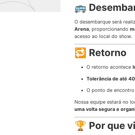
🚌
Desembar
O desembarque será real
Arena
, proporcionando
ma
acesso ao local do show.
🔁
Retorno
O retorno acontece
Tolerância de até 4
O ponto de encontro 
Nossa equipe estará no lo
uma volta segura e organ
🏆
Por que v