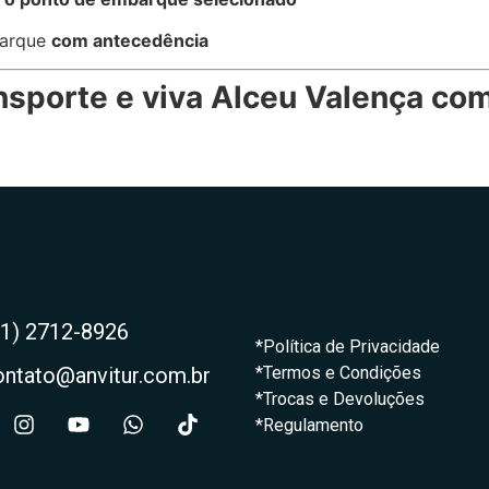
barque
com antecedência
nsporte e viva Alceu Valença com
21) 2712-8926
*Política de Privacidade
ontato@anvitur.com.br
*Termos e Condições
*Trocas e Devoluções
*Regulamento