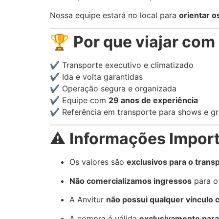
Nossa equipe estará no local para
orientar o
🏆
Por que viajar com
✔️ Transporte executivo e climatizado
✔️ Ida e volta garantidas
✔️ Operação segura e organizada
✔️ Equipe com
29 anos de experiência
✔️ Referência em transporte para shows e g
⚠️
Informações Impor
Os valores são
exclusivos para o transp
Não comercializamos ingressos
para o
A Anvitur
não possui qualquer vínculo
A compra é válida
exclusivamente para