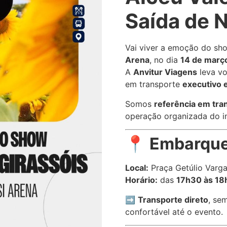
Saída de N
Vai viver a emoção do s
Arena
, no dia
14 de març
A
Anvitur Viagens
leva v
em transporte
executivo e
Somos
referência em tra
operação organizada do in
📍
Embarque 
Local:
Praça Getúlio Vargas
Horário:
das
17h30 às 18
➡️
Transporte direto
, se
confortável até o evento.