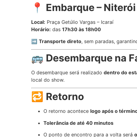
📍
Embarque – Niterói
Local:
Praça Getúlio Vargas – Icaraí
Horário:
das
17h30 às 18h00
➡️
Transporte direto
, sem paradas, garantin
🚌
Desembarque na F
O desembarque será realizado
dentro do es
local do show.
🔁
Retorno
O retorno acontece
logo após o términ
Tolerância de até 40 minutos
O ponto de encontro para a volta será