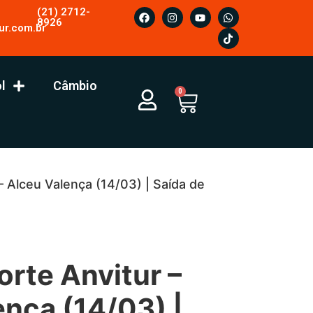
(21) 2712-
8926
ur.com.br
l
Câmbio
0
– Alceu Valença (14/03) | Saída de
rte Anvitur –
ença
(14/03) |