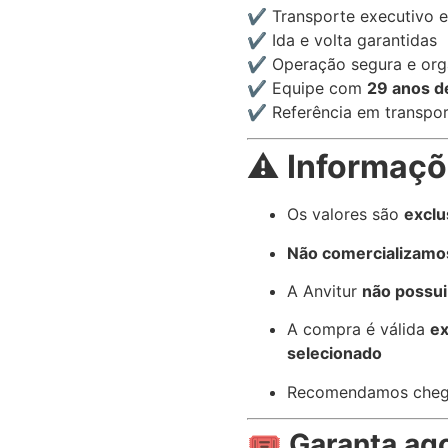
✔️ Transporte executivo e
✔️ Ida e volta garantidas
✔️ Operação segura e org
✔️ Equipe com
29 anos d
✔️ Referência em transpo
⚠️
Informaçõ
Os valores são
exclu
Não comercializamo
A Anvitur
não possui
A compra é válida
ex
selecionado
Recomendamos chega
🎟️
Garanta ago