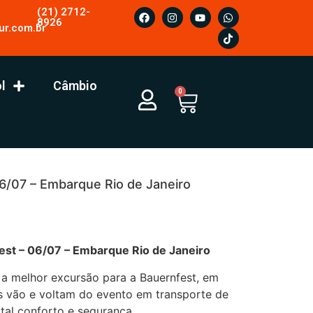
(21) 2712-
8926
ur.com.br
l
Câmbio
0
6/07 – Embarque Rio de Janeiro
7 – Embarque Rio de Janeiro
 a melhor excursão para a Bauernfest, em
es vão e voltam do evento em transporte de
tal conforto e segurança.