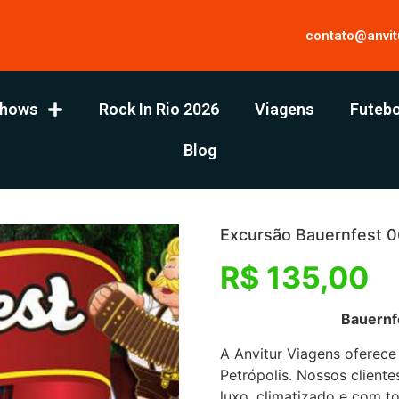
contato@anvit
hows
Rock In Rio 2026
Viagens
Futebo
Blog
Excursão Bauernfest 0
R$
135,00
Bauernfest – 06/0
A Anvitur Viagens oferece
Petrópolis. Nossos client
luxo, climatizado e com to