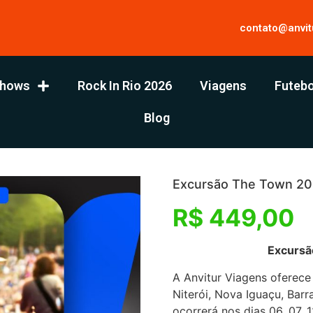
contato@anvit
hows
Rock In Rio 2026
Viagens
Futebo
Blog
Excursão The Town 202
R$
449,00
Excursão The Town
A Anvitur Viagens oferece
Niterói, Nova Iguaçu, Bar
ocorrerá nos dias 06, 07,