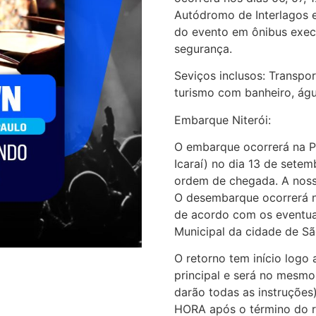
Autódromo de Interlagos e
do evento em ônibus execu
segurança.
Seviços inclusos: Transpo
turismo com banheiro, águ
Embarque Niterói:
O embarque ocorrerá na P
Icaraí) no dia 13 de set
ordem de chegada. A noss
O desembarque ocorrerá n
de acordo com os eventuai
Municipal da cidade de Sã
O retorno tem início logo
principal e será no mesm
darão todas as instruções
HORA após o término do re