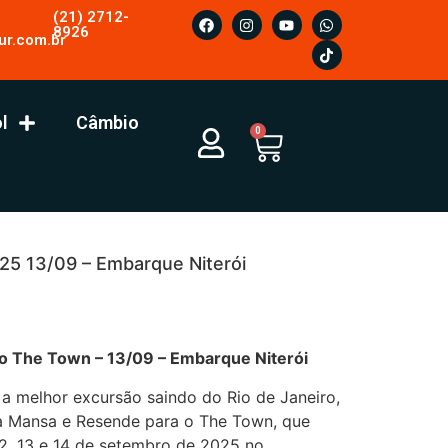
(21) 2712-
8926
ur.com.br
l
Câmbio
0
5 13/09 – Embarque Niterói
 – 13/09 – Embarque Niterói
 a melhor excursão saindo do Rio de Janeiro,
ra Mansa e Resende para o The Town, que
 12, 13 e 14 de setembro de 2025 no