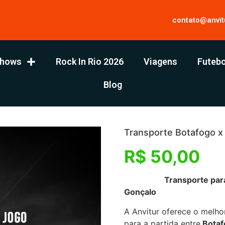
contato@anvit
hows
Rock In Rio 2026
Viagens
Futebo
Blog
Transporte Botafogo x
R$
50,00
Transporte para Bota
Gonçalo
A Anvitur oferece o melho
para a partida entre
Botaf