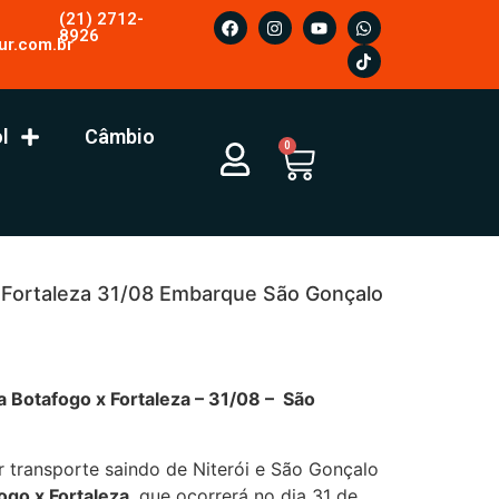
(21) 2712-
8926
ur.com.br
l
Câmbio
0
 Fortaleza 31/08 Embarque São Gonçalo
fogo x Fortaleza – 31/08 – São
r transporte saindo de Niterói e São Gonçalo
ogo x Fortaleza
, que ocorrerá no dia 31 de