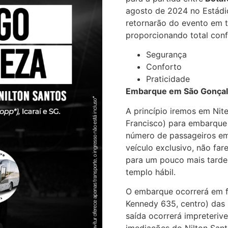
agosto de 2024 no Estádio
retornarão do evento em t
proporcionando total conf
Segurança
Conforto
Praticidade
Embarque em São Gonçalo 
A princípio iremos em Nite
Francisco) para embarque
número de passageiros em 
veículo exclusivo, não far
para um pouco mais tarde
templo hábil.
O embarque ocorrerá em f
Kennedy 635, centro) das
saída ocorrerá impreteriv
imediações do Nilton Sant