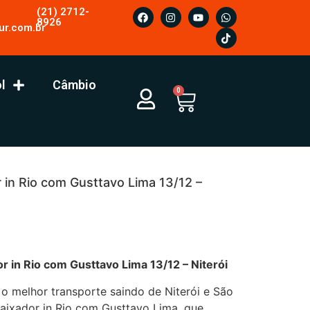
(21) 2712-
8926
ur.com.br
l
Câmbio
0
in Rio com Gusttavo Lima 13/12 –
r in Rio com Gusttavo Lima 13/12 – Niterói
 o melhor transporte saindo de Niterói e São
ixador in Rio com Gusttavo Lima, que