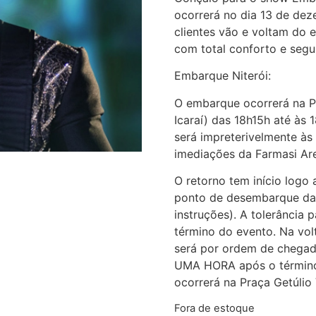
ocorrerá no dia 13 de de
clientes vão e voltam do 
com total conforto e segu
Embarque Niterói:
O embarque ocorrerá na P
Icaraí) das 18h15h até às
será impreterivelmente à
imediações da Farmasi Ar
O retorno tem início logo
ponto de desembarque da 
instruções). A tolerância
término do evento. Na vo
será por ordem de chegada
UMA HORA após o término
ocorrerá na Praça Getúli
Fora de estoque