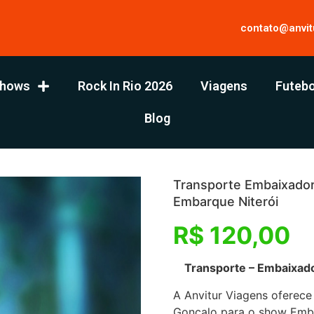
contato@anvit
hows
Rock In Rio 2026
Viagens
Futebo
Blog
Transporte Embaixador 
Embarque Niterói
R$
120,00
Transporte – Embaixado
A Anvitur Viagens oferece
Gonçalo para o show Emba