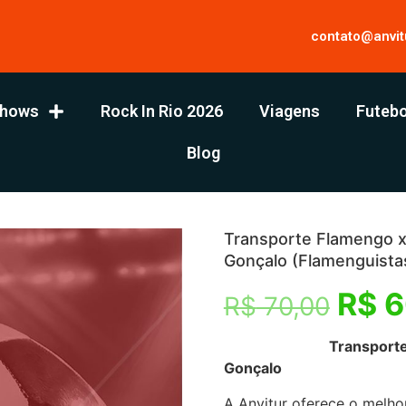
contato@anvit
hows
Rock In Rio 2026
Viagens
Futebo
Blog
Transporte Flamengo x
Gonçalo (Flamenguista
R$
6
R$
70,00
Transporte para Fl
Gonçalo
A Anvitur oferece o melho