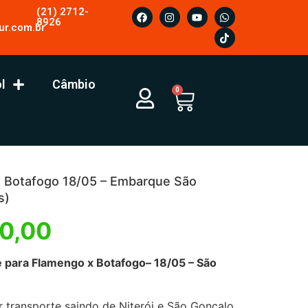
(21) 2712-
8926
ur.com.br
l
Câmbio
0
 Botafogo 18/05 – Embarque São
s)
0,00
amengo x Botafogo– 18/05 – São
r transporte saindo de Niterói e São Gonçalo