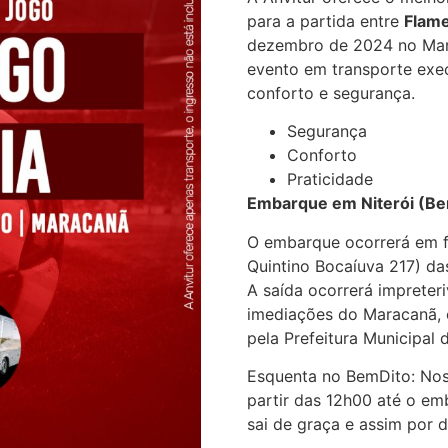
para a partida entre
Flame
dezembro de 2024 no Mara
evento em transporte exec
conforto e segurança.
Segurança
Conforto
Praticidade
Embarque em Niterói (Bem
O embarque ocorrerá em f
Quintino Bocaíuva 217) d
A saída ocorrerá impreter
imediações do Maracanã, 
pela Prefeitura Municipal 
Esquenta no BemDito: Noss
partir das 12h00 até o e
sai de graça e assim por d