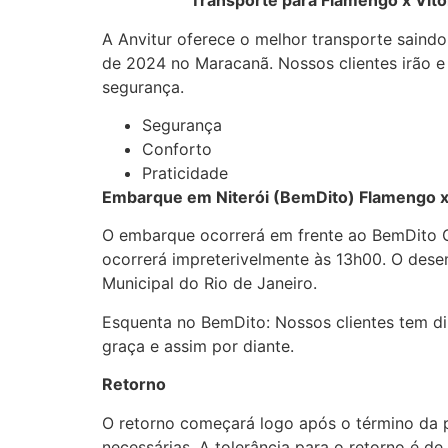
Transporte para Flamengo x Vitória –
A Anvitur oferece o melhor transporte saindo
de 2024 no Maracanã. Nossos clientes irão e
segurança.
Transporte Flamengo Vitória
Segurança
Conforto
Praticidade
Embarque em Niterói (BemDito) Flamengo x 
O embarque ocorrerá em frente ao BemDito G
ocorrerá impreterivelmente às 13h00. O dese
Municipal do Rio de Janeiro.
Esquenta no BemDito: Nossos clientes tem d
graça e assim por diante.
Retorno
O retorno começará logo após o término da 
necessárias. A tolerância para o retorno é 