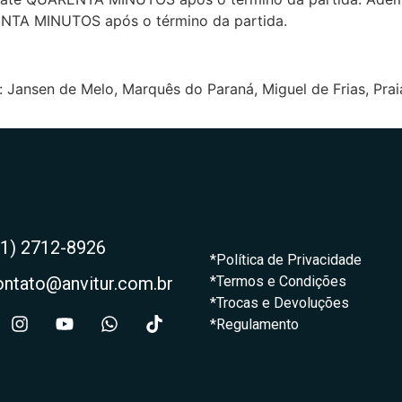
RENTA MINUTOS após o término da partida.
s: Jansen de Melo, Marquês do Paraná, Miguel de Frias, Prai
21) 2712-8926
*Política de Privacidade
ontato@anvitur.com.br
*Termos e Condições
*Trocas e Devoluções
*Regulamento