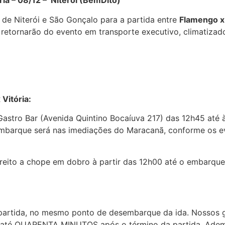
 08/12 – Niterói (BemDito)
Transporte Flamengo Vitó
 de Niterói e São Gonçalo para a partida entre
Flamengo x 
 retornarão do evento em transporte executivo, climatizad
Vitória:
astro Bar (Avenida Quintino Bocaíuva 217) das 12h45 até 
mbarque será nas imediações do Maracanã, conforme os ev
ireito a chope em dobro à partir das 12h00 até o embarqu
partida, no mesmo ponto de desembarque da ida. Nossos gu
de até QUARENTA MINUTOS após o término da partida. Adema