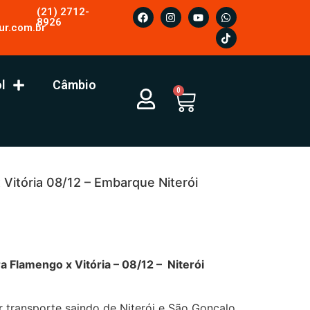
(21) 2712-
8926
ur.com.br
l
Câmbio
0
Vitória 08/12 – Embarque Niterói
ngo x Vitória – 08/12 – Niterói
r transporte saindo de Niterói e São Gonçalo