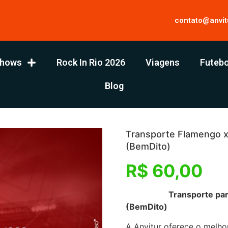
contato@anvit
hows
Rock In Rio 2026
Viagens
Futebo
Blog
Transporte Flamengo x 
(BemDito)
R$
60,00
Transporte para Flame
(BemDito)
A Anvitur oferece o melho