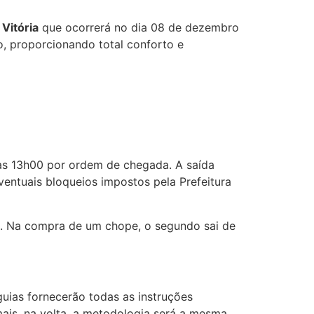
ria
Vitória
que ocorrerá no dia 08 de dezembro
o, proporcionando total conforto e
às 13h00 por ordem de chegada. A saída
entuais bloqueios impostos pela Prefeitura
e. Na compra de um chope, o segundo sai de
ias fornecerão todas as instruções
is, na volta, a metodologia será a mesma,