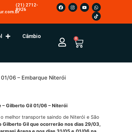
(21) 2712-
8926
ur.com.br
l
Câmbio
0
l 01/06 – Embarque Niterói
– Gilberto Gil 01/06 – Niterói
 o melhor transporte saindo de Niterói e São
 Gilberto Gil que ocorrerão nos dias 29/03,
armasi Arena e nos dias 31/05 e
01/06 na