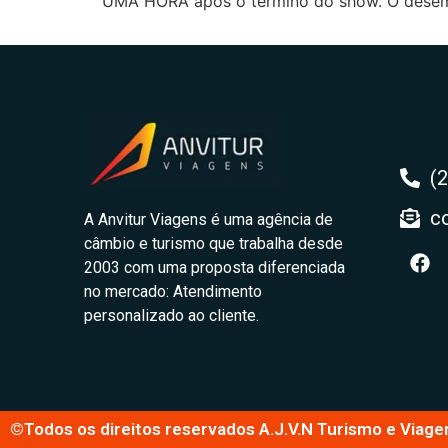
UMA HORA após o término do show. O desemb
(
c
A Anvitur Viagens é uma agência de
câmbio e turismo que trabalha desde
2003 com uma proposta diferenciada
no mercado: Atendimento
personalizado ao cliente.
©Todos os direitos reservados A.J.V.N Turismo e Viage