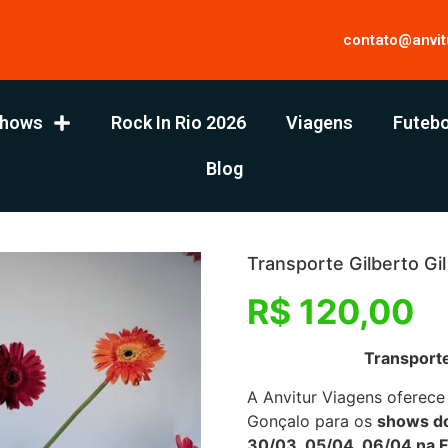
contato@anvit
hows
Rock In Rio 2026
Viagens
Futebo
Blog
Transporte Gilberto Gi
R$
120,00
Transporte 
A Anvitur Viagens oferece
Gonçalo para os
shows do
30/03, 05/04, 06/04 na F