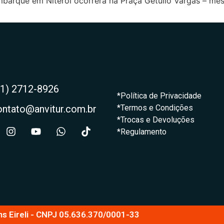
arque em Niterói ocorrerá na Praça Getúlio Vargas – me
21) 2712-8926
*Política de Privacidade
ontato@anvitur.com.br
*Termos e Condições
*Trocas e Devoluções
*Regulamento
ns Eireli - CNPJ 05.636.370/0001-33