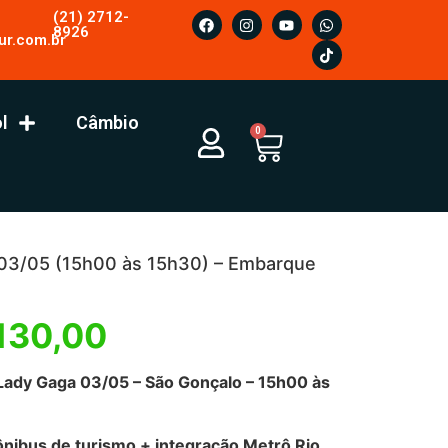
(21) 2712-
8926
ur.com.br
l
Câmbio
0
03/05 (15h00 às 15h30) – Embarque
130,00
Lady Gaga 03/05 – São Gonçalo – 15h00 às
nibus de turismo + integração Metrô Rio.