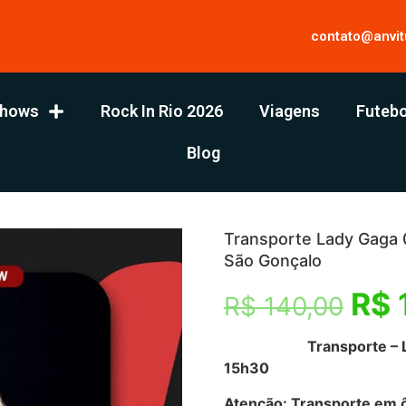
contato@anvit
hows
Rock In Rio 2026
Viagens
Futebo
Blog
Transporte Lady Gaga 
São Gonçalo
R$
R$
140,00
Transporte – 
15h30
Atenção: Transporte em ô