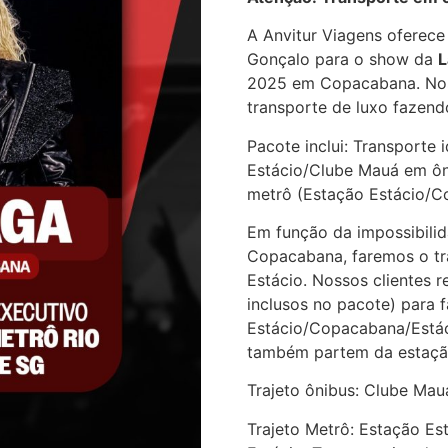
A Anvitur Viagens oferece
Gonçalo para o show da
L
2025 em Copacabana. Noss
transporte de luxo fazend
Pacote inclui: Transporte
Estácio/Clube Mauá em ôni
metrô (Estação Estácio/C
Em função da impossibili
Copacabana, faremos o tr
Estácio. Nossos clientes r
inclusos no pacote) para 
Estácio/Copacabana/Estáci
também partem da estação
Trajeto ônibus: Clube Ma
Trajeto Metrô: Estação Es