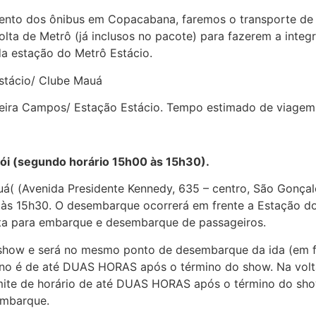
ento dos ônibus em Copacabana, faremos o transporte de 
volta de Metrô (já inclusos no pacote) para fazerem a int
a estação do Metrô Estácio.
Estácio/ Clube Mauá
ueira Campos/ Estação Estácio. Tempo estimado de viagem
ói (segundo horário 15h00 às 15h30).
á( (Avenida Presidente Kennedy, 635 – centro, São Gonça
e às 15h30. O desembarque ocorrerá em frente a Estação d
lta para embarque e desembarque de passageiros.
o show e será no mesmo ponto de desembarque da ida (em f
torno é de até DUAS HORAS após o término do show. Na vo
imite de horário de até DUAS HORAS após o término do s
embarque.