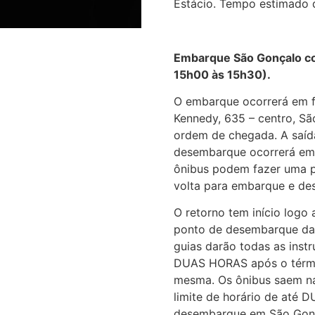
Estácio. Tempo estimado 
Embarque São Gonçalo co
15h00 às 15h30).
O embarque ocorrerá em f
Kennedy, 635 – centro, Sã
ordem de chegada. A saída
desembarque ocorrerá em 
ônibus podem fazer uma p
volta para embarque e de
O retorno tem início log
ponto de desembarque da 
guias darão todas as instr
DUAS HORAS após o términ
mesma. Os ônibus saem n
limite de horário de até
desembarque em São Gonç