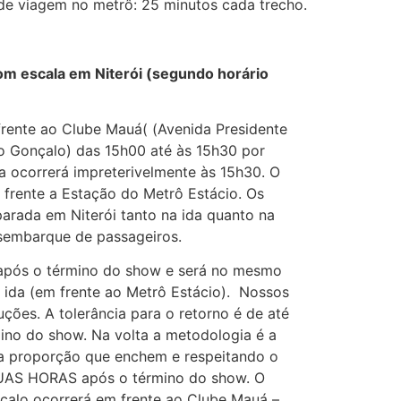
de viagem no metrô: 25 minutos cada trecho.
m escala em Niterói (segundo horário
rente ao Clube Mauá( (Avenida Presidente
o Gonçalo) das 15h00 até às 15h30 por
 ocorrerá impreterivelmente às 15h30. O
frente a Estação do Metrô Estácio. Os
arada em Niterói tanto na ida quanto na
sembarque de passageiros.
o após o término do show e será no mesmo
ida (em frente ao Metrô Estácio). Nossos
uções. A tolerância para o retorno é de até
o do show. Na volta a metodologia é a
a proporção que enchem e respeitando o
 DUAS HORAS após o término do show. O
alo ocorrerá em frente ao Clube Mauá –