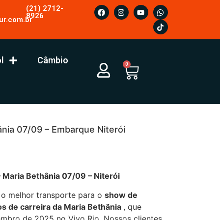
(21) 2712-
8926
ur.com.br
l
Câmbio
0
nia 07/09 – Embarque Niterói
 Maria Bethânia 07/09 – Niterói
 o melhor transporte para o
show de
 de carreira da Maria Bethãnia
, que
embro de 2025 no Vivo Rio. Nossos clientes