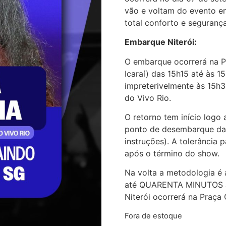
vão e voltam do evento em
total conforto e segurança
Embarque Niterói:
O embarque ocorrerá na P
Icaraí) das 15h15 até às 1
impreterivelmente às 15h
do Vivo Rio.
O retorno tem início log
ponto de desembarque da 
instruções). A tolerânci
após o término do show.
Na volta a metodologia é 
até QUARENTA MINUTOS a
Niterói ocorrerá na Praça
Fora de estoque