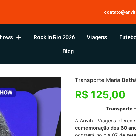
contato@anvit
hows
Rock In Rio 2026
Viagens
Futebo
Blog
Transporte Maria Bethâ
R$
125,00
Transporte –
A Anvitur Viagens oferece
comemoração dos 60 anos
ocorrerá no dia 07 de set