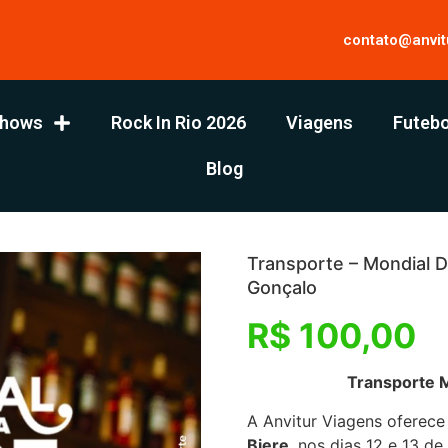
contato@anvit
hows
Rock In Rio 2026
Viagens
Futebo
Blog
Transporte – Mondial 
Gonçalo
R$
100,00
Transporte Mondial 
A Anvitur Viagens oferece
Biere
, nos dias 12 e 13 d