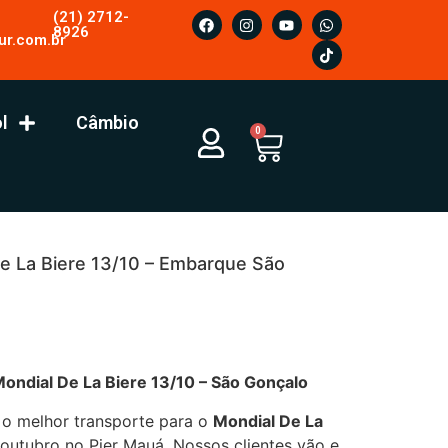
(21) 2712-
8926
ur.com.br
l
Câmbio
0
De La Biere 13/10 – Embarque São
De La Biere 13/10 – São Gonçalo
 o melhor transporte para o
Mondial De La
e outubro no Pier Mauá. Nossos clientes vão e