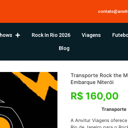
contato@anvit
hows
Rock In Rio 2026
Viagens
Futebo
Blog
Transporte Rock the Mo
Embarque Niterói
R$
160,00
Transporte Rock the 
A Anvitur Viagens oferece
Rio de Janeiro para o Roc