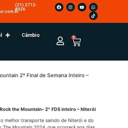
(21) 2712-
8926
ur.com.br
l
Câmbio
0
untain 2º Final de Semana Inteiro –
Mountain– 2º FDS inteiro – Niterói
 o melhor transporte saindo de Niterói e do
k The Mountain 2024, que ocorrerá nos dias