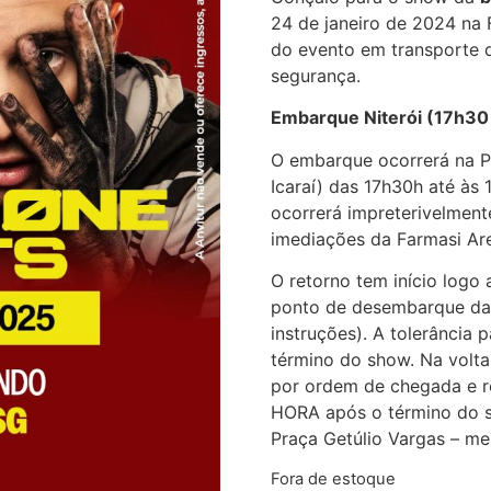
24 de janeiro de 2024 na 
do evento em transporte d
segurança.
Embarque Niterói (17h30
O embarque ocorrerá na P
Icaraí) das 17h30h até às
ocorrerá impreterivelmen
imediações da Farmasi Ar
O retorno tem início log
ponto de desembarque da 
instruções). A tolerância
término do show. Na volt
por ordem de chegada e re
HORA após o término do s
Praça Getúlio Vargas – m
Fora de estoque