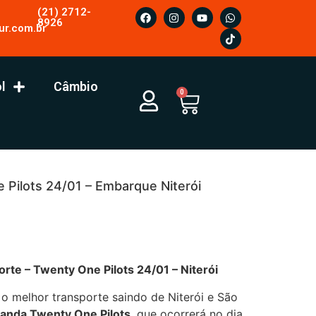
(21) 2712-
8926
ur.com.br
l
Câmbio
0
 Pilots 24/01 – Embarque Niterói
y One Pilots 24/01 – Niterói
 o melhor transporte saindo de Niterói e São
anda Twenty One Pilots
, que ocorrerá no dia