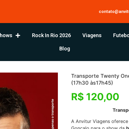
contato@anvit
hows
Rock In Rio 2026
Viagens
Futebo
Blog
Transporte Twenty One
(17h30 às17h45)
R$
120,00
Transporte – Twent
A Anvitur Viagens oferece
Gonçalo para o show da
b