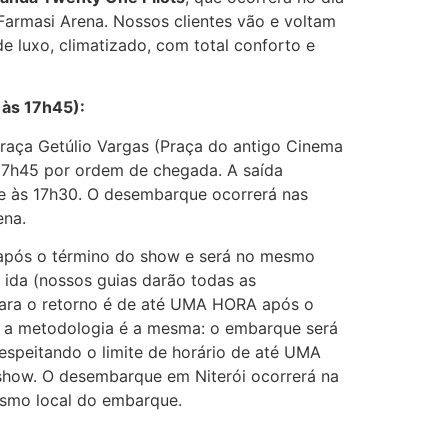
Farmasi Arena. Nossos clientes vão e voltam
e luxo, climatizado, com total conforto e
 às 17h45):
raça Getúlio Vargas (Praça do antigo Cinema
 17h45 por ordem de chegada. A saída
te às 17h30. O desembarque ocorrerá nas
ena.
o após o término do show e será no mesmo
ida (nossos guias darão todas as
 para o retorno é de até UMA HORA após o
a a metodologia é a mesma: o embarque será
speitando o limite de horário de até UMA
how. O desembarque em Niterói ocorrerá na
esmo local do embarque.