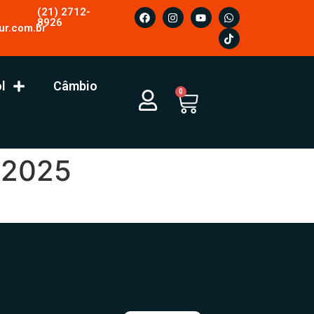
(21) 2712-
8926
ur.com.br
l
Câmbio
0
l 2025