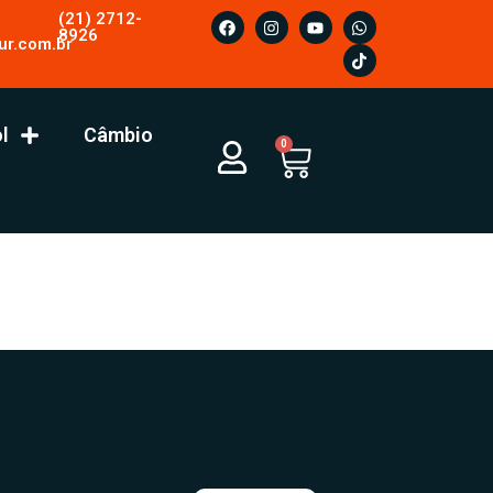
(21) 2712-
8926
ur.com.br
l
Câmbio
0