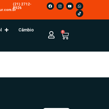
(21) 2712-
8926
ur.com.br
l
Câmbio
0