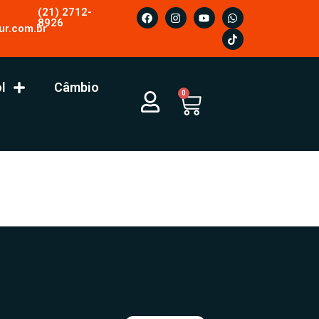
(21) 2712-
8926
ur.com.br
l
Câmbio
0