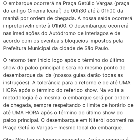
O embarque ocorrerá na Praça Getúlio Vargas (praça
do antigo Cinema Icaraí) de 00h30 até à 01h00 da
manhã por ordem de chegada. A nossa saída ocorrerá
impreterivelmente à 01h00. O desembarque ocorrerá
nas imediações do Autódromo de Interlagos e de
acordo com os eventuais bloqueios impostos pela
Prefeitura Municipal da cidade de São Paulo.
O retorno tem início logo após o término do último
show do palco principal e será no mesmo ponto de
desembarque da ida (nossos guias darão todas as
instruções). A tolerância para o retorno é de até UMA
HORA após o término do referido show. Na volta a
metodologia é a mesma: o embarque será por ordem
de chegada, sempre respeitando o limite de horário de
até UMA HORA após o término do último show do
palco principal. O desembarque em Niterói ocorrerá na
Praça Getúlio Vargas – mesmo local do embarque.
Obs: Não temos lugares marcados. Após a compra é