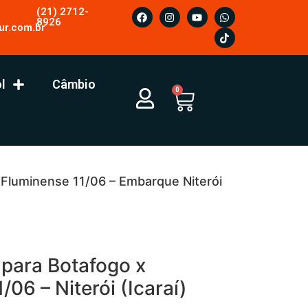
(21) 2712-
8926
ur.com.br
l
Câmbio
0
 Fluminense 11/06 – Embarque Niterói
ara Botafogo x
/06 – Niterói (Icaraí)