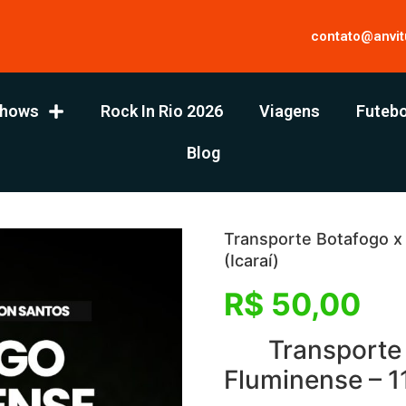
contato@anvit
hows
Rock In Rio 2026
Viagens
Futebo
Blog
Transporte Botafogo x
(Icaraí)
R$
50,00
Transporte p
Fluminense – 11