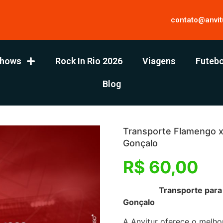
contato@anvit
hows
Rock In Rio 2026
Viagens
Futebo
Blog
Transporte Flamengo x
Gonçalo
R$
60,00
Transporte para Flame
Gonçalo
A Anvitur oferece o melho