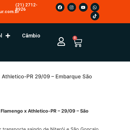
(21) 2712-
8926
ur.com.br
l
Câmbio
0
 Athletico-PR 29/09 – Embarque São
ngo x Athletico-PR – 29/09 – São
r transporte saindo de Niterói e São Gonçalo