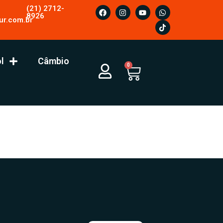
(21) 2712-
8926
ur.com.br
l
Câmbio
0