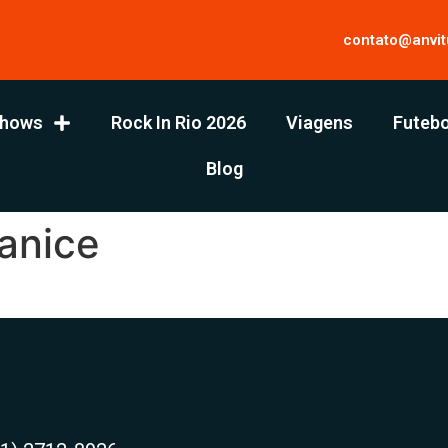
contato@anvit
hows
Rock In Rio 2026
Viagens
Futebo
Blog
anice