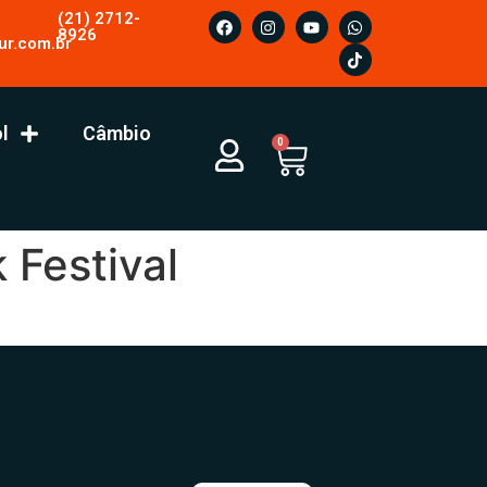
(21) 2712-
8926
ur.com.br
l
Câmbio
0
 Festival