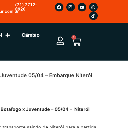
(21) 2712-
8926
ur.com.br
l
Câmbio
0
 Juventude 05/04 – Embarque Niterói
ogo x Juventude – 05/04 – Niterói
 transporte saindo de Niterói para a partida