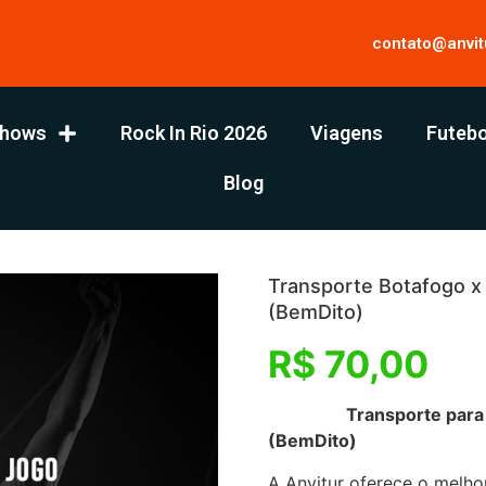
contato@anvit
hows
Rock In Rio 2026
Viagens
Futebo
Blog
Transporte Botafogo x
(BemDito)
R$
70,00
Transporte para Botaf
(BemDito)
A Anvitur oferece o melhor