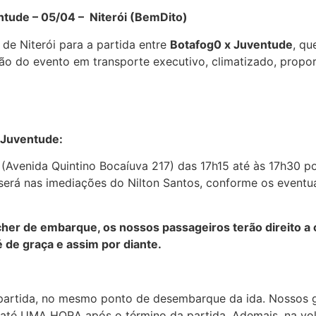
 – 05/04 – Niterói (BemDito)
 de Niterói para a partida entre
Botafog0 x Juventude
, qu
arão do evento em transporte executivo, climatizado, propo
 Juventude:
Avenida Quintino Bocaíuva 217) das 17h15 até às 17h30 p
erá nas imediações do Nilton Santos, conforme os eventua
er de embarque, os nossos passageiros terão direito a c
de graça e assim por diante.
partida, no mesmo ponto de desembarque da ida. Nossos gu
de até UMA HORA após o término da partida. Ademais, na vo