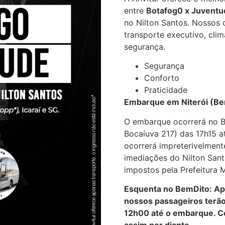
entre
Botafog0 x Juventu
no Nilton Santos. Nossos 
transporte executivo, cli
segurança.
Segurança
Conforto
Praticidade
Embarque em Niterói (Be
O embarque ocorrerá no B
Bocaíuva 217) das 17h15 a
ocorrerá impreterivelmen
imediações do Nilton Sant
impostos pela Prefeitura M
Esquenta no BemDito: Ap
nossos passageiros terão 
12h00 até o embarque. C
assim por diante.