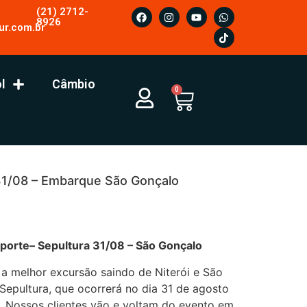
(21) 2712-
8926
ur.com.br
l
Câmbio
0
31/08 – Embarque São Gonçalo
ltura 31/08 – São Gonçalo
 a melhor excursão saindo de Niterói e São
epultura, que ocorrerá no dia 31 de agosto
. Nossos clientes vão e voltam do evento em