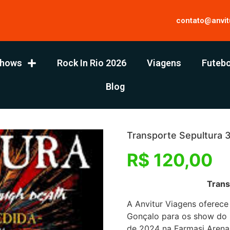
contato@anvit
hows
Rock In Rio 2026
Viagens
Futebo
Blog
Transporte Sepultura 
R$
120,00
Transporte– Sepu
A Anvitur Viagens oferece
Gonçalo para os show do S
de 2024 na Farmasi Arena