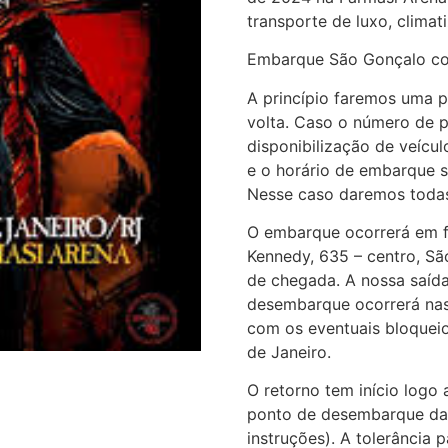
transporte de luxo, clima
Embarque São Gonçalo com
A princípio faremos uma p
volta. Caso o número de p
disponibilização de veícul
e o horário de embarque s
Nesse caso daremos todas
O embarque ocorrerá em f
Kennedy, 635 – centro, Sã
de chegada. A nossa saída
desembarque ocorrerá nas
com os eventuais bloqueio
de Janeiro.
O retorno tem início log
ponto de desembarque da 
instruções). A tolerância